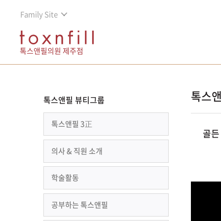
Family Site
톡스앤필의원 제주점
톡스앤
톡스앤필 뷰티그룹
톡스앤필 3正
골든 
의사 & 직원 소개
학술활동
공부하는 톡스앤필