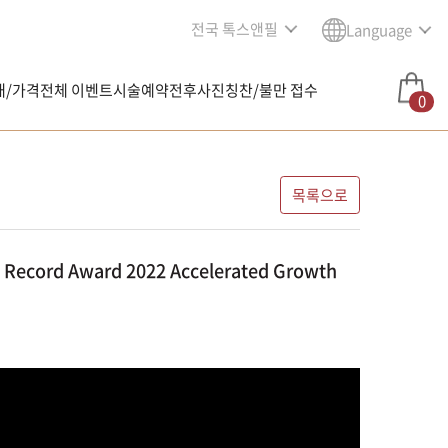
전국 톡스앤필
Language
내/가격
전체 이벤트
시술예약
전후사진
칭찬/불만 접수
0
목록으로
cord Award 2022 Accelerated Growth