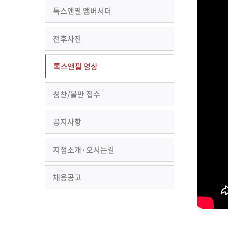
톡스앤필 앰버서더
전후사진
톡스앤필 영상
칭찬/불만 접수
공지사항
지점소개·오시는길
채용공고