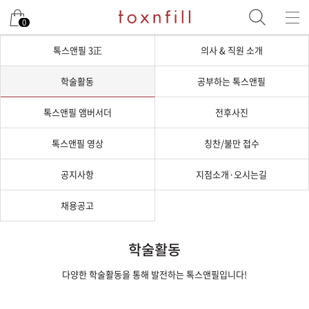
0
톡스앤필 3正
의사 & 직원 소개
학술활동
공부하는 톡스앤필
톡스앤필 앰버서더
전후사진
톡스앤필 영상
칭찬/불만 접수
공지사항
지점소개·오시는길
채용공고
학술활동
다양한 학술활동을 통해 발전하는 톡스앤필입니다!