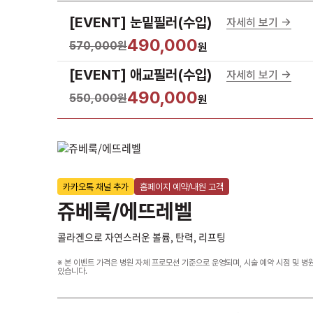
[EVENT] 눈밑필러(수입)
자세히 보기 ->
490,000
570,000원
원
[EVENT] 애교필러(수입)
자세히 보기 ->
490,000
550,000원
원
카카오톡 채널 추가
홈페이지 예약/내원 고객
쥬베룩/에뜨레벨
콜라겐으로 자연스러운 볼륨, 탄력, 리프팅
※ 본 이벤트 가격은 병원 자체 프로모션 기준으로 운영되며, 시술 예약 시점 및 병
있습니다.