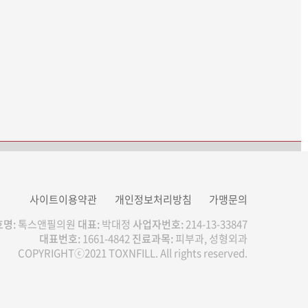
금액
VAT 10% 별도 / 현금·카드 동일
사이트이용약관
개인정보처리방침
가맹문의
원
명:
톡스앤필의원
대표:
박대정
사업자번호:
214-13-33847
대표번호:
1661-4842
진료과목:
피부과, 성형외과
COPYRIGHTⓒ2021 TOXNFILL. All rights reserved.
이벤트/시술 예약하기