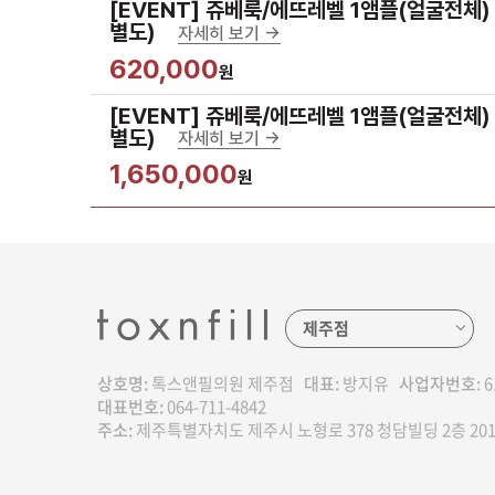
[EVENT] 쥬베룩/에뜨레벨 1앰플(얼굴전체) 
별도)
자세히 보기 ->
620,000
원
[EVENT] 쥬베룩/에뜨레벨 1앰플(얼굴전체) 
별도)
자세히 보기 ->
1,650,000
원
상호명:
톡스앤필의원 제주점
대표:
방지유
사업자번호:
6
대표번호:
064-711-4842
주소:
제주특별자치도 제주시 노형로 378 청담빌딩 2층 20