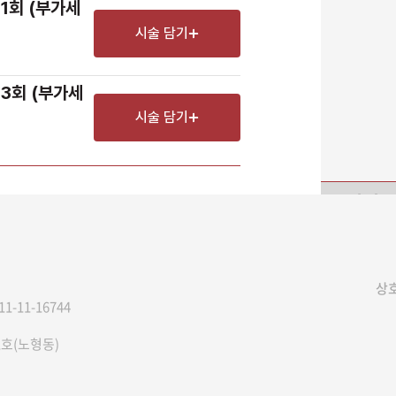
1회 (부가세 
시술 담기
장바구니 담기
예약하기
3회 (부가세 
시술 담기
예상
상호
11-11-16744
1호(노형동)