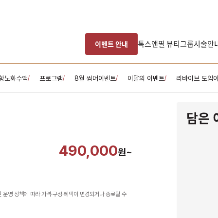
톡스앤필 뷰티그룹
시술안
이벤트 안내
항노화수액
프로그램
8월 썸머이벤트
이달의 이벤트
리바이브 도입
/
/
/
/
담은 
490,000
원~
원 운영 정책에 따라 가격·구성·혜택이 변경되거나 종료될 수
남은 시술/관리권 예약