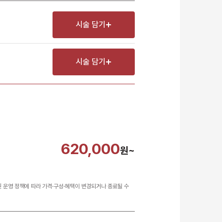
남은 시술/관리권 종류 선택
시술 담기
리프팅
색소
시술 담기
제모
여드름/모공
스킨부스터
스킨케어
체형
620,000
원~
항노화수액
기타
원 운영 정책에 따라 가격·구성·혜택이 변경되거나 종료될 수