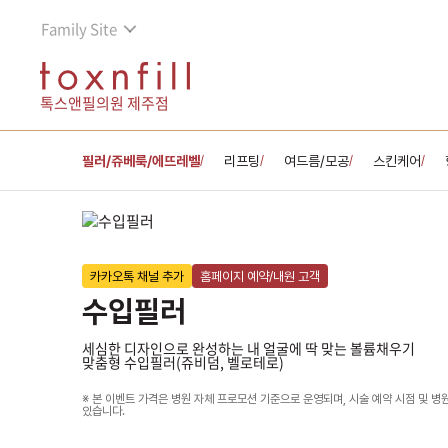
Family Site
톡스앤필의원 제주점
필러/쥬베룩/에뜨레벨
리프팅
여드름/모공
스킨케어
/
/
/
/
카카오톡 채널 추가
홈페이지 예약/내원 고객
수입필러
세심한 디자인으로 완성하는 내 얼굴에 딱 맞는 볼륨채우기
맞춤형 수입필러(쥬비덤, 벨로테로)
※ 본 이벤트 가격은 병원 자체 프로모션 기준으로 운영되며, 시술 예약 시점 및 병
있습니다.