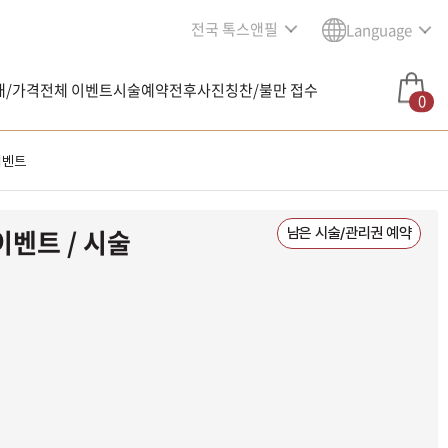
전국 톡스앤필
Language
내/가격
전체 이벤트
시술예약
전후사진
칭찬/불만 접수
0
이벤트
이벤트 / 시술
남은 시술/관리권 예약