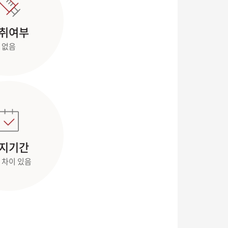
취여부
없음
지기간
 차이 있음