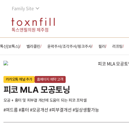
Family Site
톡스앤필의원 제주점
톡신(보톡스)
벨라콜린
윤곽주사/조각주사/핑크주사
필러
리프팅
/
/
/
/
/
카카오톡 채널 추가
홈페이지 예약 고객
피코 MLA 모공토닝
모공 + 흉터 및 피부결 개선에 도움이 되는 피코 프락셀
#여드름 #흉터 #모공개선 #피부결개선 #일상생활가능