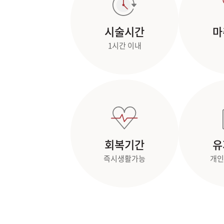
시술시간
마
1시간 이내
회복기간
유
즉시생활가능
개인