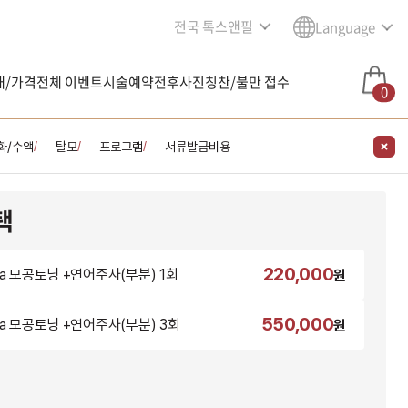
전국 톡스앤필
Language
내/가격
전체 이벤트
시술예약
전후사진
칭찬/불만 접수
0
화/수액
탈모
프로그램
서류발급비용
/
/
/
택
220,000
la 모공토닝 +연어주사(부분) 1회
원
550,000
la 모공토닝 +연어주사(부분) 3회
원