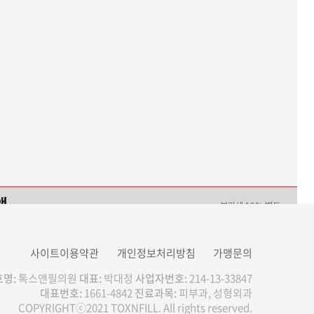
액
부가세 10% 별도
0
원
사이트이용약관
개인정보처리방침
가맹문의
명:
톡스앤필의원
대표:
박대정
사업자번호:
214-13-33847
대표번호:
1661-4842
진료과목:
피부과, 성형외과
COPYRIGHTⓒ2021 TOXNFILL. All rights reserved.
이벤트/시술 예약하기