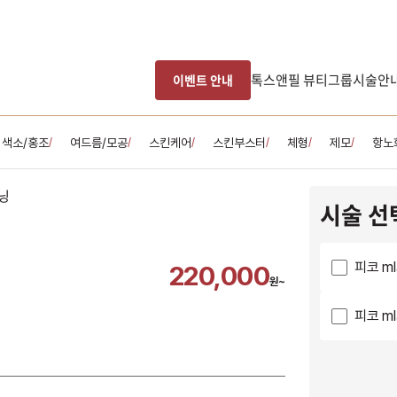
톡스앤필 뷰티그룹
시술안
이벤트 안내
색소/홍조
여드름/모공
스킨케어
스킨부스터
체형
제모
항노
/
/
/
/
/
/
시술 선
피코 m
220,000
원~
피코 m