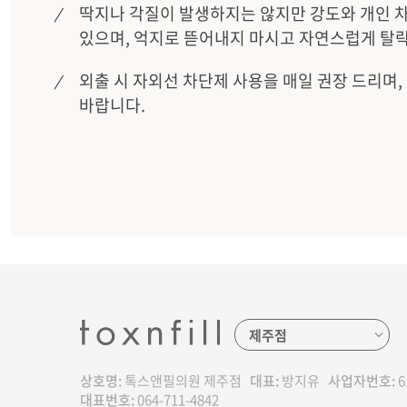
딱지나 각질이 발생하지는 않지만 강도와 개인 차
있으며, 억지로 뜯어내지 마시고 자연스럽게 탈락
외출 시 자외선 차단제 사용을 매일 권장 드리며
바랍니다.
상호명:
톡스앤필의원 제주점
대표:
방지유
사업자번호:
6
대표번호:
064-711-4842