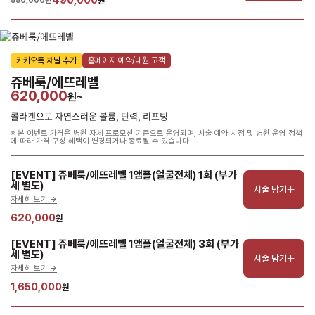
490,000
550,000원
원
카카오톡 채널 추가
홈페이지 예약/내원 고객
쥬베룩/에뜨레벨
620,000
원~
콜라겐으로 자연스러운 볼륨, 탄력, 리프팅
※ 본 이벤트 가격은 병원 자체 프로모션 기준으로 운영되며, 시술 예약 시점 및 병원 운영 정책
에 따라 가격·구성·혜택이 변경되거나 종료될 수 있습니다.
[EVENT] 쥬베룩/에뜨레벨 1앰플(얼굴전체) 1회 (부가
세 별도)
시술 담기
자세히 보기 ->
620,000
원
[EVENT] 쥬베룩/에뜨레벨 1앰플(얼굴전체) 3회 (부가
세 별도)
시술 담기
자세히 보기 ->
1,650,000
원