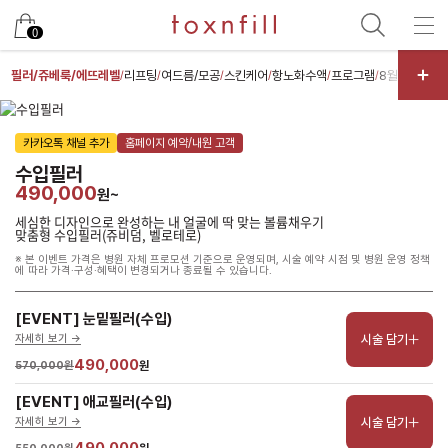
남은 시술/관리권 예약
0
남은 시술/관리권 종류 선택
필러/쥬베룩/에뜨레벨
리프팅
여드름/모공
스킨케어
항노화수액
프로그램
8월 썸머이벤
/
/
/
/
/
/
리프팅
카카오톡 채널 추가
홈페이지 예약/내원 고객
색소
수입필러
제모
490,000
원~
여드름/모공
세심한 디자인으로 완성하는 내 얼굴에 딱 맞는 볼륨채우기
맞춤형 수입필러(쥬비덤, 벨로테로)
스킨부스터
※ 본 이벤트 가격은 병원 자체 프로모션 기준으로 운영되며, 시술 예약 시점 및 병원 운영 정책
에 따라 가격·구성·혜택이 변경되거나 종료될 수 있습니다.
스킨케어
체형
[EVENT] 눈밑필러(수입)
시술 담기
자세히 보기 ->
항노화수액
490,000
570,000원
원
기타
[EVENT] 애교필러(수입)
시술 담기
자세히 보기 ->