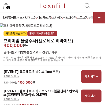
남은 시술/관리권 예약
0
남은 시술/관리권 종류 선택
필러/쥬베룩/에뜨레벨
리프팅
여드름/모공
스킨케어
항노화수액
프로그램
8월 썸머이벤
/
/
/
/
/
/
리프팅
카카오톡 채널 추가
홈페이지 예약/내원 고객
색소
프리미엄 물광주사(벨로테로 리바이브)
제모
400,000
원~
여드름/모공
글리세롤과 히알루론산으로 더 건강한 피부
※ 본 이벤트 가격은 병원 자체 프로모션 기준으로 운영되며, 시술 예약 시점 및 병원 운영 정책
스킨부스터
에 따라 가격·구성·혜택이 변경되거나 종료될 수 있습니다.
스킨케어
[EVENT] 벨로테로 리바이브 1cc(부분)
체형
시술 담기
자세히 보기 ->
항노화수액
400,000
520,000원
원
기타
[EVENT] 벨로테로 리바이브 2cc+얼굴전체스킨보톡
스(프리미엄 독일산)+LDM관리
시술 담기
자세히 보기 ->